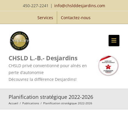
Passer
450-227-2241
|
info@chslddesjardins.com
au
Services
Contactez-nous
contenu
CHSLD L.-B.- Desjardins
CHSLD privé conventionné pour aînés en
perte d’autonomie
Découvrez la différence Desjardins!
Planification stratégique 2022-2026
Accueil
/
Publications
/
Planification stratégique 2022-2026