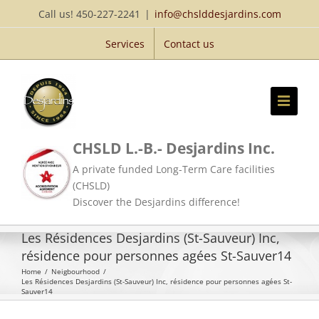
Skip
Call us! 450-227-2241
|
info@chslddesjardins.com
to
Services
Contact us
content
CHSLD L.-B.- Desjardins Inc.
A private funded Long-Term Care facilities
(CHSLD)
Discover the Desjardins difference!
Les Résidences Desjardins (St-Sauveur) Inc,
résidence pour personnes agées St-Sauver14
Home
/
Neigbourhood
/
Les Résidences Desjardins (St-Sauveur) Inc, résidence pour personnes agées St-
Sauver14