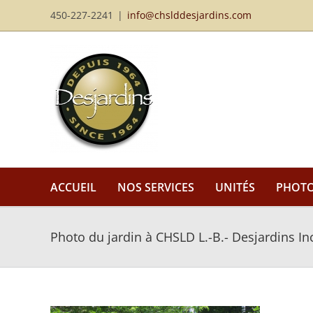
Passer
450-227-2241
|
info@chslddesjardins.com
au
contenu
ACCUEIL
NOS SERVICES
UNITÉS
PHOT
Photo du jardin à CHSLD L.-B.- Desjardins In