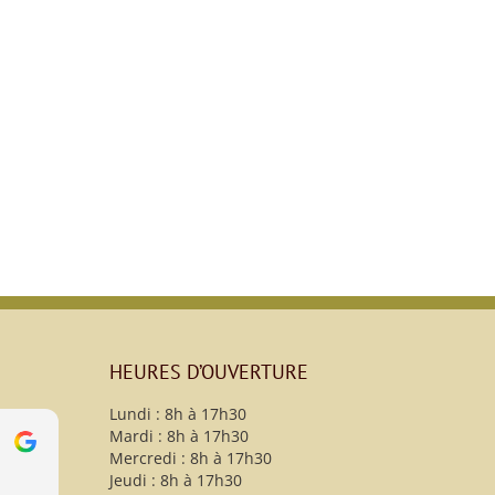
HEURES D’OUVERTURE
Lundi : 8h à 17h30
Mardi : 8h à 17h30
s
christy B
Mercredi : 8h à 17h30
13 Avril 2021
Jeudi : 8h à 17h30