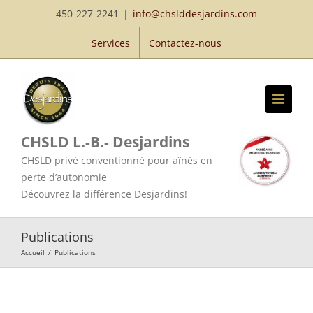
Passer
450-227-2241
|
info@chslddesjardins.com
au
Services
Contactez-nous
contenu
CHSLD L.-B.- Desjardins
CHSLD privé conventionné pour aînés en
perte d’autonomie
Découvrez la différence Desjardins!
Publications
Accueil
/
Publications