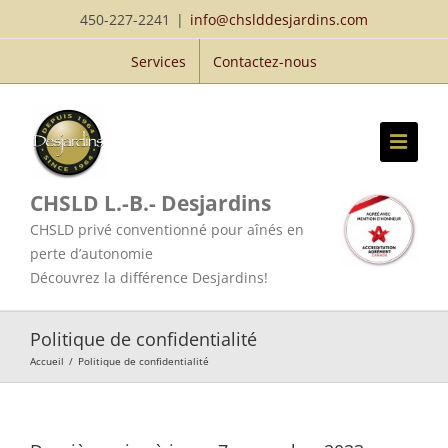
Passer
450-227-2241
|
info@chslddesjardins.com
au
Services
Contactez-nous
contenu
CHSLD L.-B.- Desjardins
CHSLD privé conventionné pour aînés en
perte d’autonomie
Découvrez la différence Desjardins!
Politique de confidentialité
Accueil
/
Politique de confidentialité