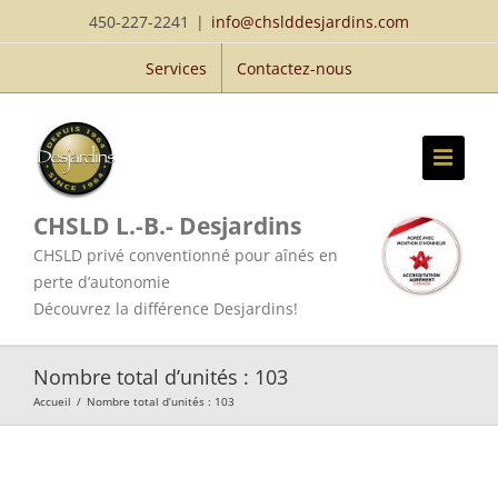
Passer
450-227-2241
|
info@chslddesjardins.com
au
Services
Contactez-nous
contenu
CHSLD L.-B.- Desjardins
CHSLD privé conventionné pour aînés en
perte d’autonomie
Découvrez la différence Desjardins!
Nombre total d’unités : 103
Accueil
/
Nombre total d’unités : 103