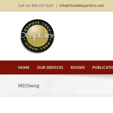
Skip
Call us! 450-227-2241
|
info@chslddesjardins.com
to
content
HOME
OUR SERVICES
ROOMS
PUBLICATI
MSSSwsig