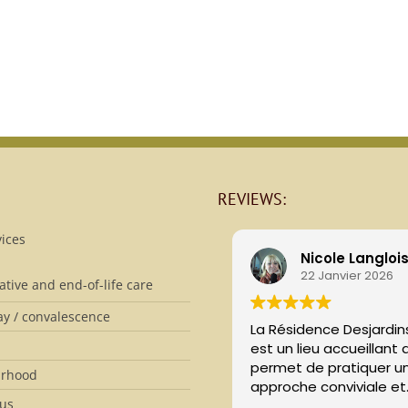
REVIEWS:
ices
Nicole Langloi
22 Janvier 2026
iative and end-of-life care
ay / convalescence
La Résidence Desjardin
est un lieu accueillant 
permet de pratiquer u
urhood
approche conviviale et
 us
avec beaucoup de res