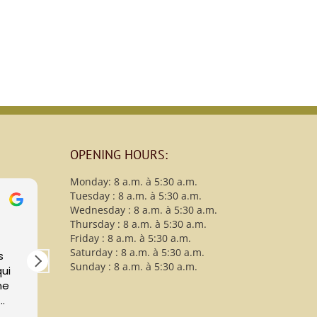
OPENING HOURS:
Monday: 8 a.m. à 5:30 a.m.
Tuesday : 8 a.m. à 5:30 a.m.
s
christy B
Wednesday : 8 a.m. à 5:30 a.m.
13 Avril 2021
Thursday : 8 a.m. à 5:30 a.m.
Friday : 8 a.m. à 5:30 a.m.
Saturday : 8 a.m. à 5:30 a.m.
s
Maman nous a quitté
Sunday : 8 a.m. à 5:30 a.m.
qui
après deux mois de soins
ne
attentifs à La Résidence
Desjardins. Nous
pect
remercions sincèrement le