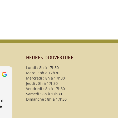
HEURES D’OUVERTURE
Lundi : 8h à 17h30
Mardi : 8h à 17h30
christy B
Mercredi : 8h à 17h30
13 Avril 2021
Jeudi : 8h à 17h30
Vendredi : 8h à 17h30
Samedi : 8h à 17h30
Maman nous a quitté
Dimanche : 8h à 17h30
après deux mois de soins
attentifs à La Résidence
Desjardins. Nous
remercions sincèrement le