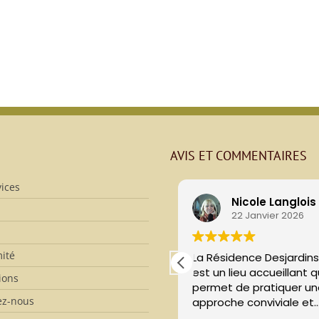
AVIS ET COMMENTAIRES
ices
Nicole Langlois
22 Janvier 2026
ité
La Résidence Desjardins
est un lieu accueillant qui
ions
permet de pratiquer une
ez-nous
approche conviviale et
avec beaucoup de respect