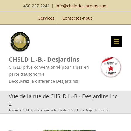
Passer
450-227-2241
|
info@chslddesjardins.com
au
Services
Contactez-nous
contenu
CHSLD L.-B.- Desjardins
CHSLD privé conventionné pour aînés en
perte d’autonomie
Découvrez la différence Desjardins!
Vue de la rue de CHSLD L.-B.- Desjardins Inc.
2
Accueil
/
CHSLD privé
/
Vue de la rue de CHSLD L.-B.- Desjardins Inc. 2