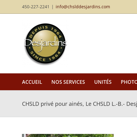
Passer
450-227-2241
|
info@chslddesjardins.com
au
contenu
ACCUEIL
NOS SERVICES
UNITÉS
PHOT
CHSLD privé pour ainés, Le CHSLD L.-B.- Desj