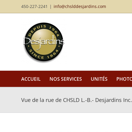
Passer
450-227-2241
|
info@chslddesjardins.com
au
contenu
ACCUEIL
NOS SERVICES
UNITÉS
PHOT
Vue de la rue de CHSLD L.-B.- Desjardins Inc.