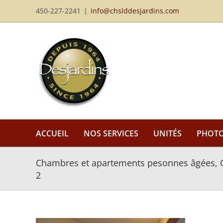
Passer
450-227-2241
|
info@chslddesjardins.com
au
contenu
ACCUEIL
NOS SERVICES
UNITÉS
PHOT
Chambres et apartements pesonnes âgées, C
2