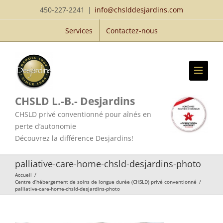
Passer
450-227-2241
|
info@chslddesjardins.com
au
Services
Contactez-nous
contenu
CHSLD L.-B.- Desjardins
CHSLD privé conventionné pour aînés en
perte d’autonomie
Découvrez la différence Desjardins!
palliative-care-home-chsld-desjardins-photo
Accueil
/
Centre d’hébergement de soins de longue durée (CHSLD) privé conventionné
/
palliative-care-home-chsld-desjardins-photo