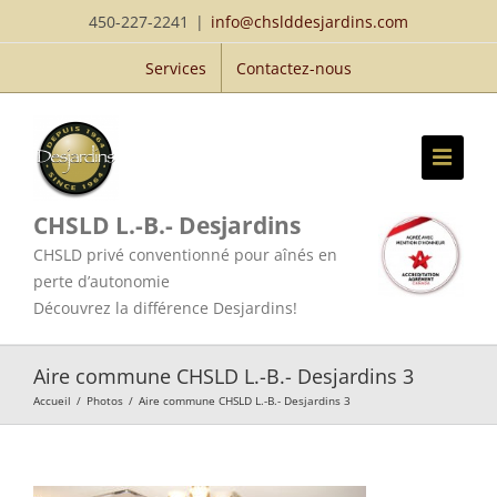
Passer
450-227-2241
|
info@chslddesjardins.com
au
Services
Contactez-nous
contenu
CHSLD L.-B.- Desjardins
CHSLD privé conventionné pour aînés en
perte d’autonomie
Découvrez la différence Desjardins!
Aire commune CHSLD L.-B.- Desjardins 3
Accueil
/
Photos
/
Aire commune CHSLD L.-B.- Desjardins 3