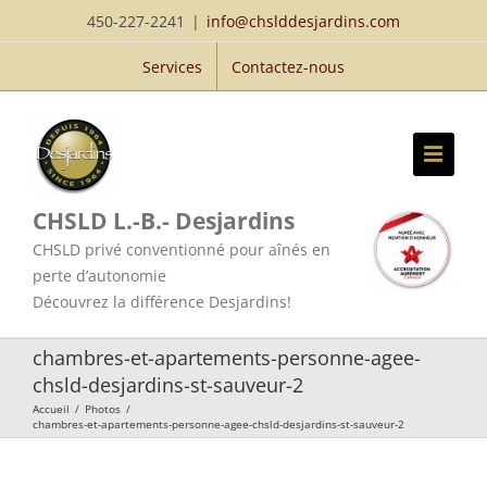
Passer
450-227-2241
|
info@chslddesjardins.com
au
Services
Contactez-nous
contenu
CHSLD L.-B.- Desjardins
CHSLD privé conventionné pour aînés en
perte d’autonomie
Découvrez la différence Desjardins!
chambres-et-apartements-personne-agee-
chsld-desjardins-st-sauveur-2
Accueil
/
Photos
/
chambres-et-apartements-personne-agee-chsld-desjardins-st-sauveur-2