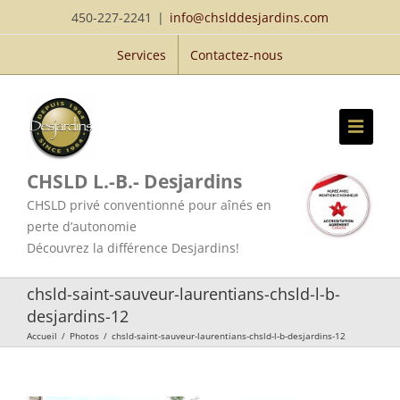
Passer
450-227-2241
|
info@chslddesjardins.com
au
Services
Contactez-nous
contenu
CHSLD L.-B.- Desjardins
CHSLD privé conventionné pour aînés en
perte d’autonomie
Découvrez la différence Desjardins!
chsld-saint-sauveur-laurentians-chsld-l-b-
desjardins-12
Accueil
/
Photos
/
chsld-saint-sauveur-laurentians-chsld-l-b-desjardins-12