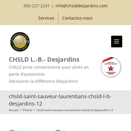
Passer
450-227-2241
|
info@chslddesjardins.com
au
Services
Contactez-nous
contenu
CHSLD L.-B.- Desjardins
CHSLD privé conventionné pour aînés en
perte d’autonomie
Découvrez la différence Desjardins!
chsld-saint-sauveur-laurentians-chsld-l-b-
desjardins-12
Accueil
/
Photos
/
chsld-saint-sauveur-laurentians-chsld-l-b-desjardins-12