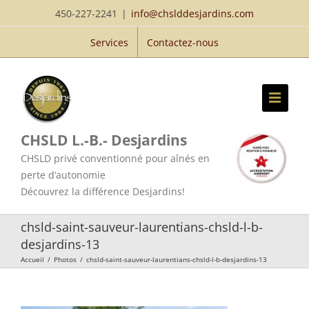
Passer
450-227-2241
|
info@chslddesjardins.com
au
Services
Contactez-nous
contenu
CHSLD L.-B.- Desjardins
CHSLD privé conventionné pour aînés en
perte d’autonomie
Découvrez la différence Desjardins!
chsld-saint-sauveur-laurentians-chsld-l-b-
desjardins-13
Accueil
/
Photos
/
chsld-saint-sauveur-laurentians-chsld-l-b-desjardins-13