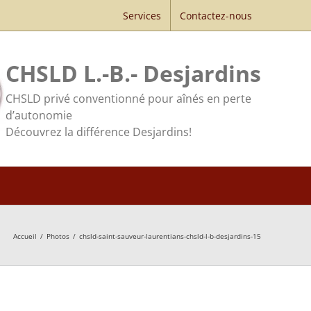
Services
Contactez-nous
CHSLD L.-B.- Desjardins
CHSLD privé conventionné pour aînés en perte
d’autonomie
Découvrez la différence Desjardins!
Accueil
/
Photos
/
chsld-saint-sauveur-laurentians-chsld-l-b-desjardins-15