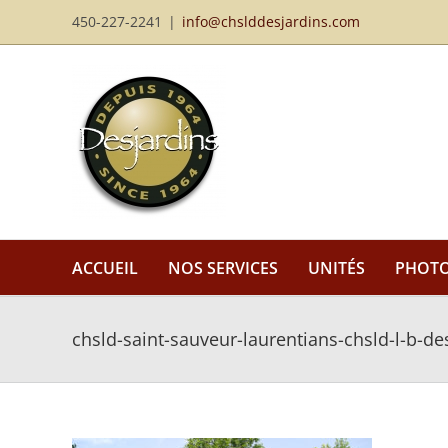
Passer
450-227-2241
|
info@chslddesjardins.com
au
contenu
ACCUEIL
NOS SERVICES
UNITÉS
PHOT
chsld-saint-sauveur-laurentians-chsld-l-b-de