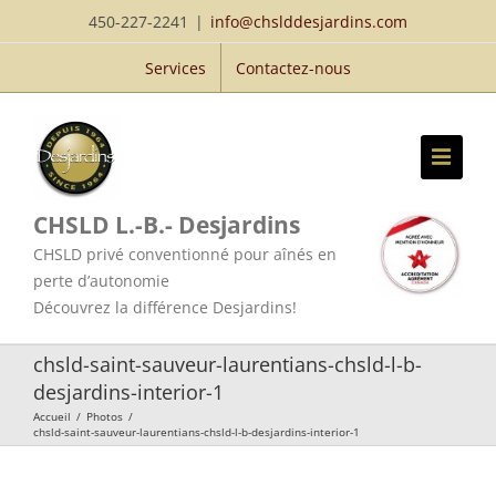
Passer
450-227-2241
|
info@chslddesjardins.com
au
Services
Contactez-nous
contenu
CHSLD L.-B.- Desjardins
CHSLD privé conventionné pour aînés en
perte d’autonomie
Découvrez la différence Desjardins!
chsld-saint-sauveur-laurentians-chsld-l-b-
desjardins-interior-1
Accueil
/
Photos
/
chsld-saint-sauveur-laurentians-chsld-l-b-desjardins-interior-1