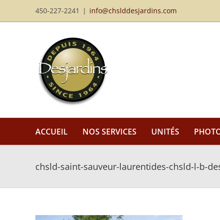
Passer
450-227-2241
|
info@chslddesjardins.com
au
contenu
ACCUEIL
NOS SERVICES
UNITÉS
PHOT
chsld-saint-sauveur-laurentides-chsld-l-b-de