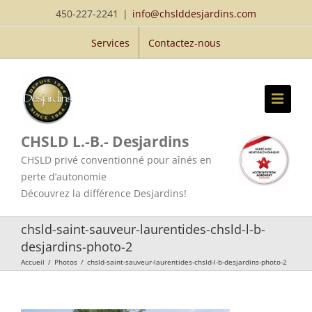
Passer
450-227-2241
|
info@chslddesjardins.com
au
Services
Contactez-nous
contenu
CHSLD L.-B.- Desjardins
CHSLD privé conventionné pour aînés en
perte d’autonomie
Découvrez la différence Desjardins!
chsld-saint-sauveur-laurentides-chsld-l-b-
desjardins-photo-2
Accueil
/
Photos
/
chsld-saint-sauveur-laurentides-chsld-l-b-desjardins-photo-2