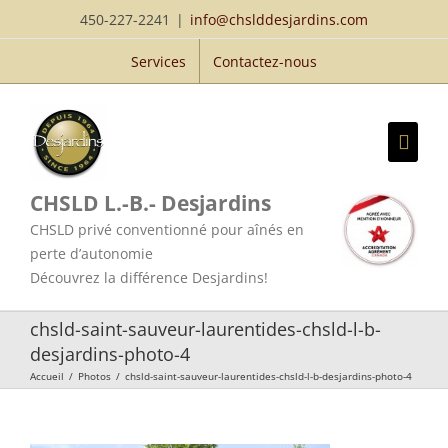
Passer
450-227-2241
|
info@chslddesjardins.com
au
Services
Contactez-nous
contenu
CHSLD L.-B.- Desjardins
CHSLD privé conventionné pour aînés en
perte d’autonomie
Découvrez la différence Desjardins!
chsld-saint-sauveur-laurentides-chsld-l-b-
desjardins-photo-4
Accueil
/
Photos
/
chsld-saint-sauveur-laurentides-chsld-l-b-desjardins-photo-4