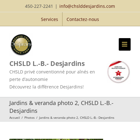
Passer
450-227-2241
|
info@chslddesjardins.com
au
Services
Contactez-nous
contenu
CHSLD L.-B.- Desjardins
CHSLD privé conventionné pour aînés en
perte d’autonomie
Découvrez la différence Desjardins!
Jardins & veranda photo 2, CHSLD L.-B.-
Desjardins
Accueil
/
Photos
/
Jardins & veranda photo 2, CHSLD L.-B.- Desjardins