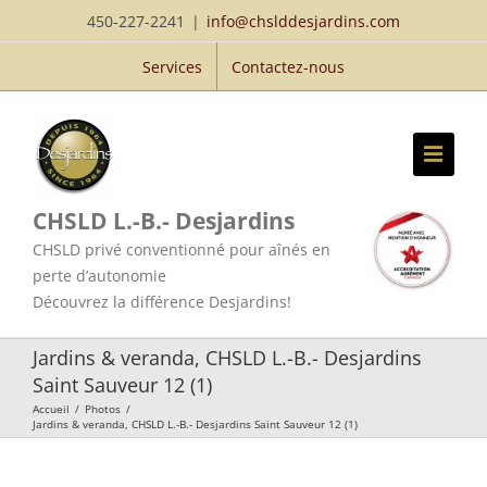
Passer
450-227-2241
|
info@chslddesjardins.com
au
Services
Contactez-nous
contenu
CHSLD L.-B.- Desjardins
CHSLD privé conventionné pour aînés en
perte d’autonomie
Découvrez la différence Desjardins!
Jardins & veranda, CHSLD L.-B.- Desjardins
Saint Sauveur 12 (1)
Accueil
/
Photos
/
Jardins & veranda, CHSLD L.-B.- Desjardins Saint Sauveur 12 (1)