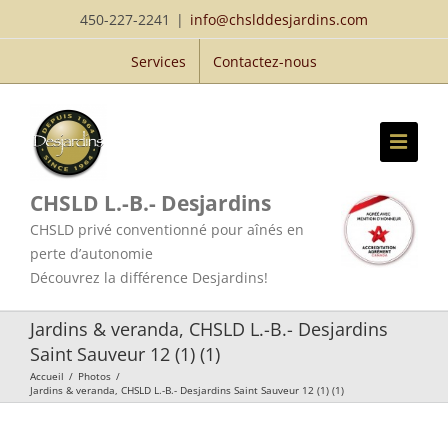
Passer
450-227-2241
|
info@chslddesjardins.com
au
Services
Contactez-nous
contenu
CHSLD L.-B.- Desjardins
CHSLD privé conventionné pour aînés en
perte d’autonomie
Découvrez la différence Desjardins!
Jardins & veranda, CHSLD L.-B.- Desjardins
Saint Sauveur 12 (1) (1)
Accueil
/
Photos
/
Jardins & veranda, CHSLD L.-B.- Desjardins Saint Sauveur 12 (1) (1)