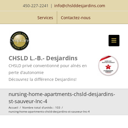
Passer
450-227-2241
|
info@chslddesjardins.com
au
Services
Contactez-nous
contenu
CHSLD L.-B.- Desjardins
CHSLD privé conventionné pour aînés en
perte d’autonomie
Découvrez la différence Desjardins!
nursing-home-apartments-chsld-desjardins-
st-sauveur-Inc-4
Accueil
/
Nombre total d’unités : 103
/
nursing-home-apartments-chsld-desjardins-st-sauveur-Inc-4