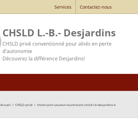
Services
Contactez-nous
CHSLD L.-B.- Desjardins
CHSLD privé conventionné pour aînés en perte
d’autonomie
Découvrez la différence Desjardins!
Accueil
/
CHSLD privé
/
chsld-saint-sauveur-laurentians-chsld-l-b-desjardins-6