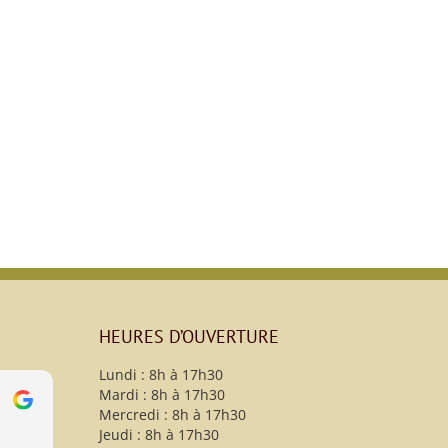
HEURES D’OUVERTURE
Lundi : 8h à 17h30
Mardi : 8h à 17h30
s
christy B
Mercredi : 8h à 17h30
13 Avril 2021
Jeudi : 8h à 17h30