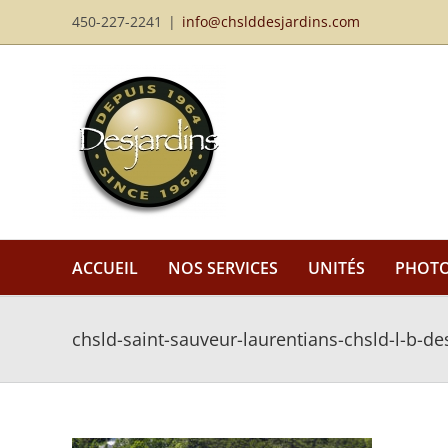
Passer
450-227-2241
|
info@chslddesjardins.com
au
contenu
ACCUEIL
NOS SERVICES
UNITÉS
PHOT
chsld-saint-sauveur-laurentians-chsld-l-b-de