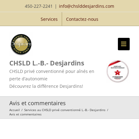
Passer
450-227-2241
|
info@chslddesjardins.com
au
Services
Contactez-nous
contenu
CHSLD L.-B.- Desjardins
CHSLD privé conventionné pour aînés en
perte d’autonomie
Découvrez la différence Desjardins!
Avis et commentaires
Accueil
/
Services au CHSLD privé conventionné L.-B.- Desjardins
/
Avis et commentaires