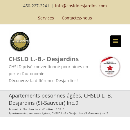
Passer
450-227-2241
|
info@chslddesjardins.com
au
Services
Contactez-nous
contenu
CHSLD L.-B.- Desjardins
CHSLD privé conventionné pour aînés en
perte d’autonomie
Découvrez la différence Desjardins!
Apartements pesonnes âgées, CHSLD L.-B.-
Desjardins (St-Sauveur) Inc.9
Accueil
/
Nombre total d’unités : 103
/
Apartements pesonnes âgées, CHSLD L.-B.- Desjardins (St-Sauveur) Inc.9