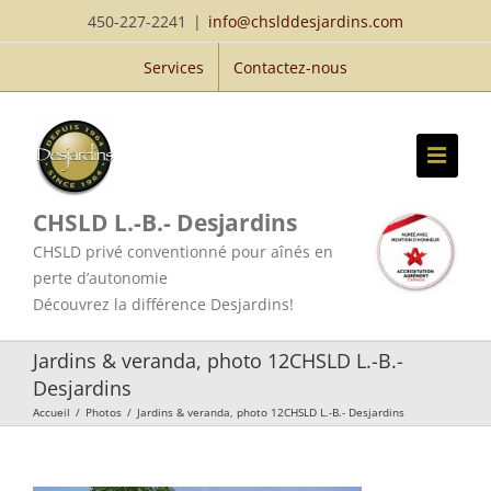
Passer
450-227-2241
|
info@chslddesjardins.com
au
Services
Contactez-nous
contenu
CHSLD L.-B.- Desjardins
CHSLD privé conventionné pour aînés en
perte d’autonomie
Découvrez la différence Desjardins!
Jardins & veranda, photo 12CHSLD L.-B.-
Desjardins
Accueil
/
Photos
/
Jardins & veranda, photo 12CHSLD L.-B.- Desjardins